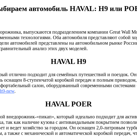
ыбираем автомобиль HAVAL: H9 или PO
ожника, выпускаются подразделением компании Great Wall Mo
менными технологиями. Оба автомобиля представляют собой хо
модели автомобилей представлены на автомобильном рынке Рос
сравнительный анализ этих двух моделей.
HAVAL H9
рый отлично подходит для семейных путешествий и поездок. О
ль оснащен 8-ступенчатой коробкой передач и полным приводом
ортабельный салон, оборудованный современными системами бе
l-h9-new
.
HAVAL POER
собой внедорожник-«пикап», который идеально подходит для акти
а, так как наличие кузова с антивандальным покрытием позволит
ет и ведет хозяйство за городом. Он оснащен 2,0-литровым тур
, а также с механической и автоматической коробкой передач, ч