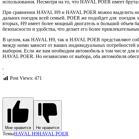
использования. Несмотря на то, что HAVAL POER имеет брутал
При сравнении HAVAL H9 и HAVAL POER можно выделить неско
дальних поездок всей семьей. POER же подойдет для поездок з
вторых, H9 имеет более мощный двигатель и больший объем ба
безопасности и удобства, что делает его более привлекательным
В целом, как HAVAL H9, так и HAVAL POER представляют собо
между ними зависит от ваших индивидуальных потребностей 
выбором. Если же вам необходим автомобиль в том числе для 
HAVAL POER. Но независимо от выбора, оба автомобиля обесп
Post Views:
471
Мне нравится
Не нравится
Темы
HAVAL H9
HAVAL POER