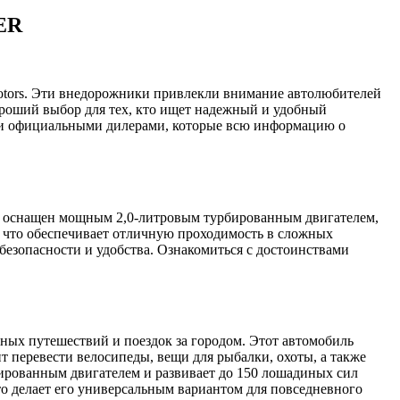
ER
tors. Эти внедорожники привлекли внимание автолюбителей
роший выбор для тех, кто ищет надежный и удобный
сии официальными дилерами, которые всю информацию о
н оснащен мощным 2,0-литровым турбированным двигателем,
, что обеспечивает отличную проходимость в сложных
зопасности и удобства. Ознакомиться с достоинствами
вных путешествий и поездок за городом. Этот автомобиль
 перевести велосипеды, вещи для рыбалки, охоты, а также
бированным двигателем и развивает до 150 лошадиных сил
то делает его универсальным вариантом для повседневного