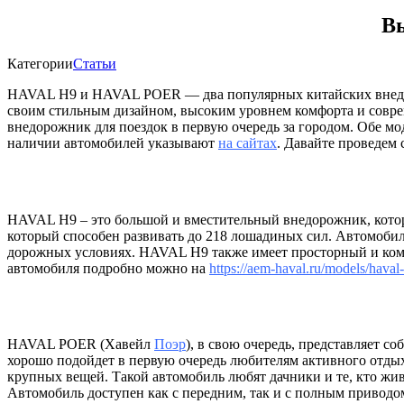
В
Категории
Статьи
HAVAL H9 и HAVAL POER — два популярных китайских внедор
своим стильным дизайном, высоким уровнем комфорта и совре
внедорожник для поездок в первую очередь за городом. Обе 
наличии автомобилей указывают
на сайтах
. Давайте проведем 
HAVAL H9 – это большой и вместительный внедорожник, кото
который способен развивать до 218 лошадиных сил. Автомоби
дорожных условиях. HAVAL H9 также имеет просторный и комф
автомобиля подробно можно на
https://aem-haval.ru/models/hava
HAVAL POER (Хавейл
Поэр
), в свою очередь, представляет 
хорошо подойдет в первую очередь любителям активного отдых
крупных вещей. Такой автомобиль любят дачники и те, кто жив
Автомобиль доступен как с передним, так и с полным приводом