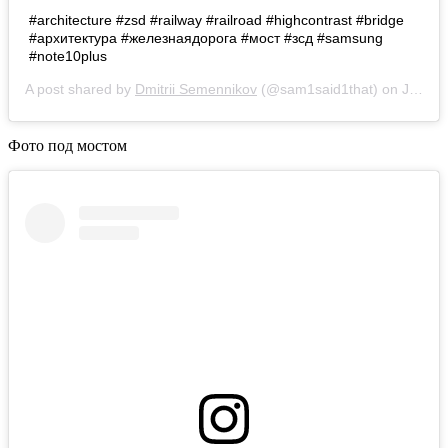
#architecture #zsd #railway #railroad #highcontrast #bridge
#архитектура #железнаядорога #мост #зсд #samsung
#note10plus
A post shared by
Dmitrii Semennikov
(@sam1said1that) on
Jul 31, 2020 at 1:44am PDT
Фото под мостом