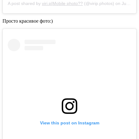
A post shared by
viri.p|Mobile photo??
(@virip.photos) on
Jul 18, 2020 at 12:02am PDT
Просто красивое фото:)
View this post on Instagram