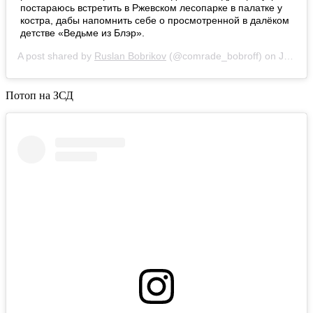
постараюсь встретить в Ржевском лесопарке в палатке у
костра, дабы напомнить себе о просмотренной в далёком
детстве «Ведьме из Блэр».
A post shared by
Ruslan Bobrikov
(@comrade_bobroff) on
Jul 23, 2020 at 11:46pm PDT
Потоп на ЗСД