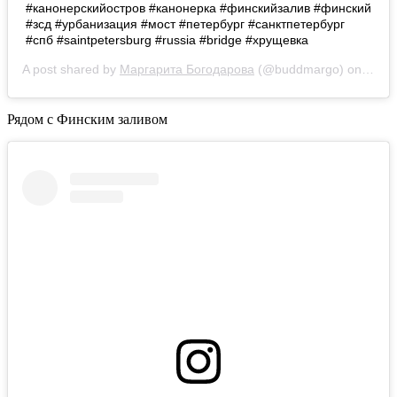
#канонерскийостров #канонерка #финскийзалив #финский
#зсд #урбанизация #мост #петербург #санктпетербург
#спб #saintpetersburg #russia #bridge #хрущевка
A post shared by
Маргарита Богодарова
(@buddmargo) on
Jul 2
Рядом с Финским заливом