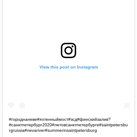
View this post on Instagram
#городнаневе#яхтенныймост#зсд#финскийзалив?
#санктпетербург2020#летовсанктпетербурге#saintpetersbu
rgrussia#nevariver#summerinsaintpetersburg