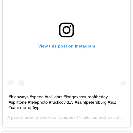
View this post on Instagram
#highways #speed #taillights #longexposureoftheday
#splittone #telephoto #fuckcovid19 #saintpetersburg #зсд
#санктпетербург
A post shared by
Алексей Прищепо
(@tele.camera) on
Jul 31, 2020 at 8:27am PDT