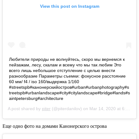
View this post on Instagram
Любители природы не волнуйтесь, скоро мы вернемся к
пейзажам, лесу, скалам и всему что мы так любим Это
всего лишь небольшое отступление с целью внести
разнообразие Параметры съемки: фокусное расстояние
60 мм/ f4 / iso 160/выдержка 1/160
#streetspb#канонерскийостров#urban#urbanphotography#s
treetspb#urbanlandscape#city#citylandscape#bridge#lands#s
aintpetersburg#architecture
A post shared by
piter
(@piterdanilov) on
Mar 14, 2020 at 6:16am PDT
Еще одно фото на домами Канонерского острова