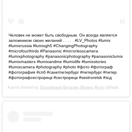
Человек не может быть свободным. Он всегда является
заложником своих желаний . . . . . #LV_Photos #lumix
#lumixrussia #lumixgh5 #ChangingPhotography
#microfourthirds #Panasonic #mirrorlesscamera
#lumixphotography #panasonicphotography #panasoniclumix
#lumixmasters #lumixandme #lumixlife #lumixstories
#lumixcamera #photography #photo #фото #фотограф
#фотография #спб #санктпетербург #петербург #питер
#фотографсестрорецк #сестрорецк #sestroretsk #зсд
A post shared by
Лапковский Виталик |Видео,Фото
(@lapkovskiy_vitalik) on