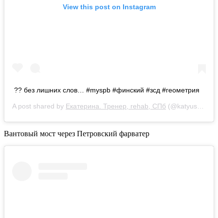
View this post on Instagram
?? без лишних слов… #myspb #финский #зсд #геометрия
A post shared by
Екатерина. Тренер, rehab, СПб
(@katyushasmy) on
Вантовый мост через Петровский фарватер