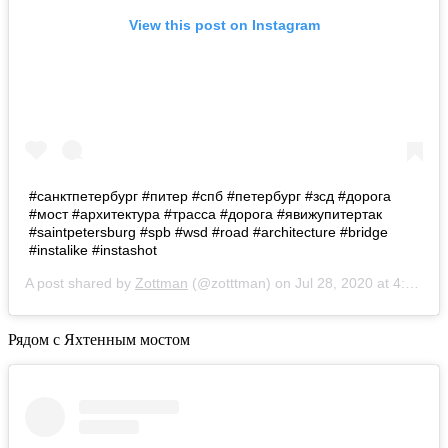
View this post on Instagram
#санктпетербург #питер #спб #петербург #зсд #дорога
#мост #архитектура #трасса #дорога #явижупитертак
#saintpetersburg #spb #wsd #road #architecture #bridge
#instalike #instashot
A post shared by
Zottman
(@zotttman) on
Jul 28, 2020 at 4:10am PDT
Рядом с Яхтенным мостом