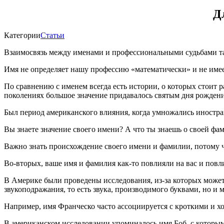
Д
Категории
Статьи
Взаимосвязь между именами и профессиональными судьбами так
Имя не определяет нашу профессию «математически» и не имее
По сравнению с именем всегда есть истории, о которых стоит 
поколениях большое значение придавалось святым дня рождени
Был период американского влияния, когда умножались иностра
Вы знаете значение своего имени? А что ты знаешь о своей фам
Важно знать происхождение своего имени и фамилии, потому что
Во-вторых, ваше имя и фамилия как-то повлияли на вас и повл
В Америке были проведены исследования, из-за которых может
звукоподражания, то есть звука, производимого буквами, но и
Например, имя Франческо часто ассоциируется с кроткими и х
В американском исследовании упоминалось имя Боб, с которым