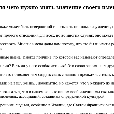
ля чего нужно знать значение своего име
же может быть невероятной и вызывать не только изумление, но
т прямого отношения для всех, но во многих случаях оно может
рассказать. Многие имена даны нам потому, что это были имена 
я.
нные имена. Иногда причина, по которой вас называют определе
илии? Есть ли у него особая история? Это слово запоминает дру
 это позволяет нам создать связь с нашими предками, с теми, к
ияли на вашу жизнь. Любопытно, но кажется, что у каждого из н
 показаться, что в нашем коллективном воображении мы связыва
 мысленных ассоциаций, созданных определенной культурой.
орошими людьми, особенно в Италии, где Святой Франциск оказа
 все ассоциируют человека, немного полноватого по сравнению