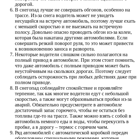
дорогой.
В снегопад лучше не совершать обгонов, особенно на
трассе. Из-за снега водитель может не увидеть
несущийся на встречу автомобиль, поэтому лучше ехать
с меньшей скоростью и не выезжать на встречную
полосу. Довольно опасно проводить обгон из-за колеи,
которая была накатана другими автомобилями. Если
совершить резкий поворот руля, то это может привести
к возникновению заноса и разворота.
Некоторые водители слишком сильно полагаются на
полный привод в автомобиле. При этом стоит помнить,
что даже автомобиль с полным приводом может быть
неустойчивым на скользких дорогах. Поэтому следует
соблюдать осторожность при любых действиях даже при
полном приводе.
В снегопад соблюдайте спокойствие и проявляйте
терпение, так как многие водители едут с небольшой
скоростью, а также могут образовываться пробки из-за
аварий. Обязательно предусмотрите в автомобиле
достаточный запас горючего, чтобы не остаться без
топлива где-то на трассе. Также можно взять с собой в
автомобиль немного еды и воды, чтобы перекусить в
пробке, а в дорогу – термос с горячим чаем.
Ряд автомобилей с автоматической коробкой передач
оборудованы специальными режимами, которые