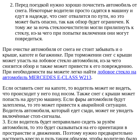
Перед поездкой нужно хорошо почистить автомобиль от
снега. Некоторые водители просто садятся в машину и
едут в надежде, что снег отвалится по пути, но это
может быть опасно, так как обзор будет ограничен. К
тому же за ночь стеклоочистители могли прилипнуть к
стеклу, из-за чего при попытке включения они могут
повредиться.
При очистке автомобиля от снега не стоит забывать и о
крыше, капоте и багажнике. При торможении снег с крыши
может упасть на лобовое стекло автомобиля, из-за чего
снизится обзор и также может привести к его повреждению.
При необходимости вы можете легко найти
лобовое стекло на
автомобиль MERCEDES E-CLASS W213
.
Если оставить снег на капоте, то водитель может не видеть,
что происходит у него под носом. Также снег с крыши может
попасть на другую машину. Если фары автомобиля будут
залеплены, то это может привести к аварийной ситуации.
Водитель автомобиля, который едет сзади, может не увидеть
включённые стоп-сигналы.
3. Если водитель будет неправильно сидеть за рулём
автомобиля, то это будет сказываться на его ориентации в
пространстве и движениях. Поэтому нужно предварительно
настроить кресло и руль таким образом, чтобы водителю было