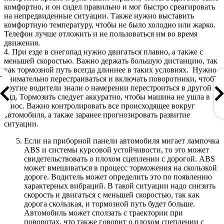
комфортно, и он сидел правильно и мог быстро среагировать
на непредвиденные ситуации. Также нужно выставить
комфортную температуру, чтобы не было холодно или жарко.
Телефон лучше отложить и не пользоваться им во время
движения.
4. При езде в снегопад нужно двигаться плавно, а также с
меньшей скоростью. Важно держать большую дистанцию, так
как тормозной путь всегда длиннее в таких условиях. Нужно
внимательно перестраиваться и включать поворотники, чтобы
другие водители знали о намерении перестроиться в другой
ряд. Тормозить следует аккуратно, чтобы машина не ушла в
занос. Важно контролировать все происходящее вокруг
автомобиля, а также заранее прогнозировать развитие
ситуации.
Если на приборной панели автомобиля мигает лампочка
ABS и системы курсовой устойчивости, то это может
свидетельствовать о плохом сцеплении с дорогой. ABS
может вмешиваться в процесс торможения на скользкой
дороге. Водитель может определить это по появлению
характерных вибраций. В такой ситуации надо снизить
скорость и двигаться с меньшей скоростью, так как
дорога скользкая, и тормозной путь будет больше.
Автомобиль может сползать с траектории при
поворотах, что также говорит о плохом сцеплении с