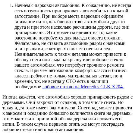
Начнем с парковки автомобиля. К сожалению, не всегда
есть возможность припарковать автомобиль на крытой
автостоянке. При выборе места парковки обращайте
внимание на то, как близко стоят автомобили друг от
друга и при этом насколько расчищены дороги, где они
припаркованы. Эти моменты влияют на то, какое
расстояние потребуется для выезда с места стоянки.
Желательно, не ставить автомобиль рядом с навесами
или крышами, с которых свисает снег или лед.
Невнимательность к таким деталям может привести к
обвалу снега или льда на крышу или лобовое стекло
вашего автомобиля, что потребует срочного ремонта
стекла. При чем автомобили комфорт-класса и бизнес-
класса требуют не только материальных затрат, но и
времени, т.к. не всегда у СТО есть в наличии
необходимое
лобовое стекло на Mercedes GLK X204.
Иногда кажется, что автомобиль хорошо припарковать рядом с
деревьями. Они закроют от осадков, в том числе снега. Но
такая идея тоже имеет ряд минусов. Снегопад может привести
к заносам и оседанию большого количества снега на деревьях,
что может стать причиной обвала дерева или сломать его
ветви. В таком случае первыми опять же могут пострадать
лобовое стекло или крыша автомобиля.