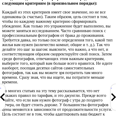
следующим критериям (в произвольном порядке):
Каждый из этих критериев имеет свое значение, но не все
одинаковы (к счастью). Таким образом, цель состоит в том,
чтобы по каждому важному критерию сформировать
убеждение. Как только это упражнение будет выполнено, вы
можете заняться исследованием. Часто сравниваю поиск с
профессиональным фотографом от брака до проживания.
Требуется давка, но только после определения того, какой тип
жилья вам нужен (количество комнат, общие и т. д.). Так что
делайте это шаг за шагом: выясните, что важно, а что нет, и
соответствующим образом скорректируйте свой поиск. Затем
среди фотографов, отвечающих этим важным критериям,
выберите того, который вам больше всего нравится. Не идите
наоборот, посещая десятки сайтов самостоятельных
фотографов, так как вы можете зря потратить там много
времени. Сразу зная, что вы ищете, вы потратите меньше
времени.
Во многих статьях на эту тему рассказывается, что нет
никаких правил по тарифам, и это джунгли. Прежде всего
знайте, что если вам нужен фотограф с утра до позднего
вечера, он будет стоить дороже. У большинства фотографов
цены меняются в зависимости от продолжительности услуги.
Цель состоит не в том, чтобы адаптировать ваш бюджет к